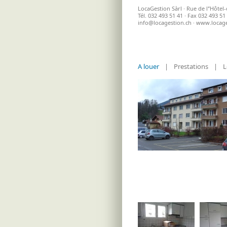
LocaGestion Sàrl · Rue de l'’Hôtel-
Tél. 032 493 51 41 · Fax 032 493 51
info@locagestion.ch
· www.locage
A louer
|
Prestations
|
L