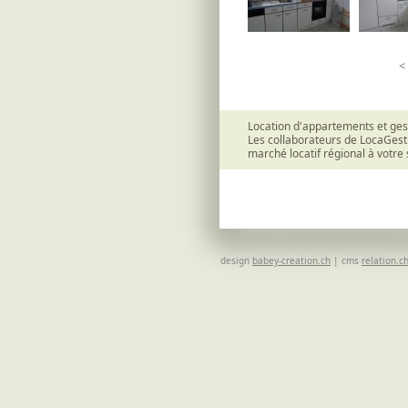
<
Location d'appartements et ges
Les collaborateurs de LocaGest
marché locatif régional à votre 
design
babey-creation.ch
| cms
relation.c